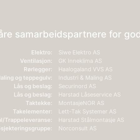
våre samarbeidspartnere for go
Elektro:
Siwe Elektro AS
Ventilasjon:
GK Inneklima AS
Rørlegger:
Haalogaland VVS AS
aling og teppegulv:
Industri & Maling AS
Lås og beslag:
Securinord AS
Lås og beslag:
Harstad Låseservice AS
Taktekke:
MontasjeNOR AS
Takelementer:
Lett-Tak Systemer AS
ål/Trappeleveranse:
Harstad Stålmontasje AS
sjekteringsgruppe:
Norconsult AS