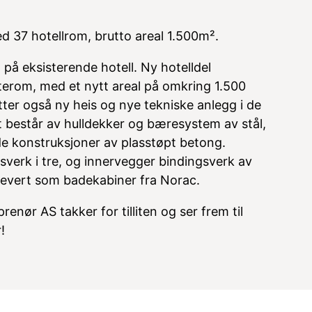
d 37 hotell­rom, brutto areal 1.500m².
 på eksisterende hotell. Ny hotelldel
terom, med et nytt areal på omkring 1.500
tter også ny heis og nye tekniske anlegg i de
 består av hulldekker og bæresystem av stål,
de konstruksjoner av plasstøpt betong.
sverk i tre, og innervegger bindingsverk av
levert som badekabiner fra Norac.
enør AS takker for tilliten og ser frem til
!