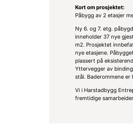
Kort om prosjektet:
Påbygg av 2 etasjer me
Ny 6. og 7. etg. påbygd
inneholder 37 nye gjes
m2. Prosjektet innbefa
nye etasjene. Påbygget
plassert på eksisteren
Yttervegger av binding
stål. Baderommene er 
Vi i Harstadbygg Entrepr
fremtidige samarbeider