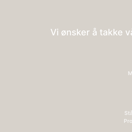
Vi ønsker å takke 
M
St
Pro