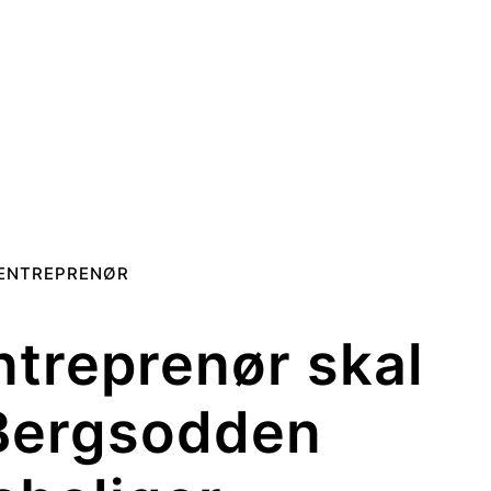
ENTREPRENØR
treprenør skal
Bergsodden